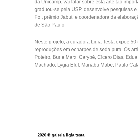
da Unicamp, vai falar sobre esta arte tão impor
graduou-se pela USP, desenvolve pesquisas e e
Foi, prêmio Jabuti e coordenadora da elaboraçã
de São Paulo.
Neste projeto, a curadora Ligia Testa expõe 5
reproduções em echarpes de seda pura. Os arti
Poteiro, Burle Marx, Carybé, Cícero Dias, Edu
Machado, Lygia Eluf, Manabu Mabe, Paulo Cala
2020 ® galeria ligia testa