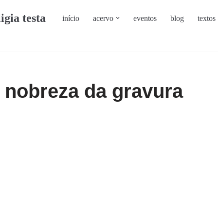
ligia testa
início
acervo
eventos
blog
textos
a nobreza da gravura