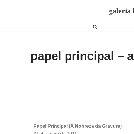
galeria 
Pular
para
o
conteúdo
papel principal – 
Papel Principal (A Nobreza da Gravura)
Abril e maio de 2016