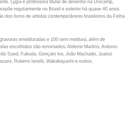
tante. Lygia é professora titular de desenho na Unicamp,
xpõe regularmente no Brasil e exterior há quase 40 anos.
o dos livros de artistas contemporâneos brasileiros da Folha
0 gravuras emolduradas e 100 sem moldura, além de
stas escolhidos são renomados: Aldemir Martins, Antonio
ardo Sued, Fukuda, Gonçalo Ivo, João Machado, Juarez
zans, Rubens Ianelli, Wakabayashi e outros.