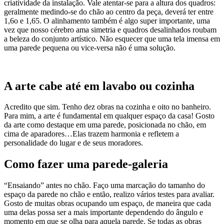
criatividade da instalação. Vale atentar-se para a altura dos quadros:
geralmente medindo-se do chão ao centro da peça, deverá ter entre
1,6o e 1,65. O alinhamento também é algo super importante, uma
vez que nosso cérebro ama simetria e quadros desalinhados roubam
a beleza do conjunto artístico. Não esquecer que uma tela imensa em
uma parede pequena ou vice-versa não é uma solução.
A arte cabe até em lavabo ou cozinha
Acredito que sim. Tenho dez obras na cozinha e oito no banheiro.
Para mim, a arte é fundamental em qualquer espaço da casa! Gosto
da arte como destaque em uma parede, posicionada no chão, em
cima de aparadores…Elas trazem harmonia e refletem a
personalidade do lugar e de seus moradores.
Como fazer uma parede-galeria
“Ensaiando” antes no chão. Faço uma marcação do tamanho do
espaço da parede no chão e então, realizo vários testes para avaliar.
Gosto de muitas obras ocupando um espaço, de maneira que cada
uma delas possa ser a mais importante dependendo do ângulo e
momento em que se olha para aquela parede. Se todas as obras