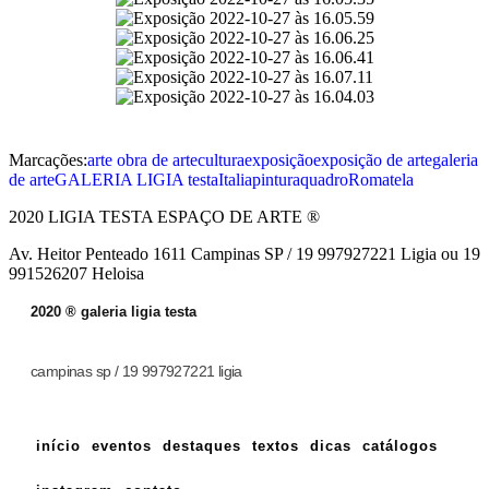
Marcações:
arte obra de arte
cultura
exposição
exposição de arte
galeria
de arte
GALERIA LIGIA testa
Italia
pintura
quadro
Roma
tela
2020 LIGIA TESTA ESPAÇO DE ARTE ®
Av. Heitor Penteado 1611 Campinas SP / 19 997927221 Ligia ou 19
991526207 Heloisa
2020 ® galeria ligia testa
campinas sp / 19 997927221 ligia
início
eventos
destaques
textos
dicas
catálogos