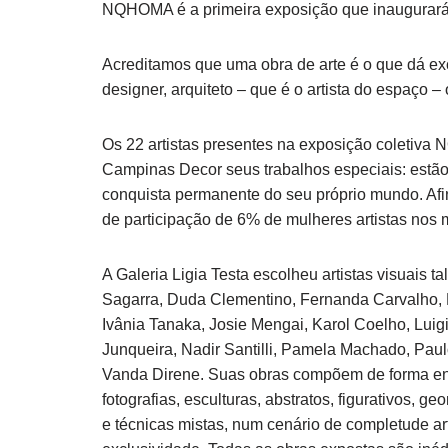
NQHOMA é a primeira exposição que inaugurará a
Acreditamos que uma obra de arte é o que dá exc
designer, arquiteto – que é o artista do espaço 
Os 22 artistas presentes na exposição coletiva
Campinas Decor seus trabalhos especiais: estão
conquista permanente do seu próprio mundo. Afi
de participação de 6% de mulheres artistas nos 
A Galeria Ligia Testa escolheu artistas visuais t
Sagarra, Duda Clementino, Fernanda Carvalho, Fe
Ivânia Tanaka, Josie Mengai, Karol Coelho, Lui
Junqueira, Nadir Santilli, Pamela Machado, Paulo
Vanda Direne. Suas obras compõem de forma en
fotografias, esculturas, abstratos, figurativos, g
e técnicas mistas, num cenário de completude artí