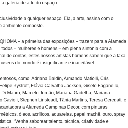
 galeria de arte do espaço.
lusividade a qualquer espaço. Ela, a arte, assina com o
– o ambiente composto.
 NQHOMA – a primeira das exposições – trazem para a Alameda
 todos – mulheres e homens – em plena sintonia com a
nal de contas, estes nossos artistas homens sabem que a taxa
museus do mundo é insignificante e inaceitável.
alentosos, como: Adriana Baldin, Armando Matiolli, Cris
lipe Bystroff, Flávia Carvalho Jackson, Gisele Faganello,
gi Di Mauro, Marcelo Jordão, Mariana Gadelha, Mariana
 Gavioli, Stephen Linsteadt, Tânia Martins, Teresa Ceregatti e
cantadora a Alameda Campinas Decor, com pinturas,
eométricos, óleos, acrílicos, aquarelas, papel machê, ouro, spray
stica. “Venha saborear talento, técnica, criatividade e