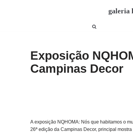
galeria 
Pular
para
o
conteúdo
Exposição NQHOM
Campinas Decor
A exposição NQHOMA: Nós que habitamos o mun
26ª edição da Campinas Decor, principal mostra 