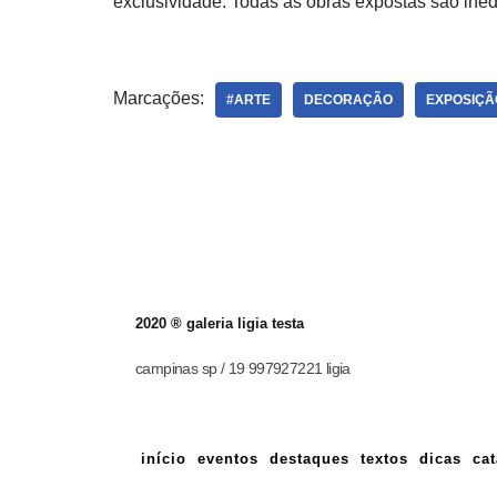
exclusividade. Todas as obras expostas são inédit
Marcações:
#ARTE
DECORAÇÃO
EXPOSIÇÃ
2020 ® galeria ligia testa
campinas sp / 19 997927221 ligia
início
eventos
destaques
textos
dicas
ca