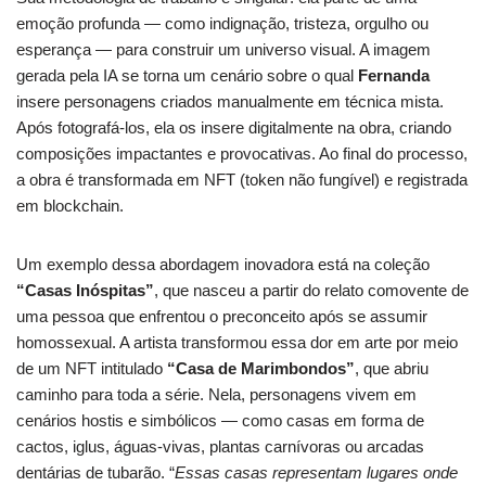
emoção profunda — como indignação, tristeza, orgulho ou
esperança — para construir um universo visual. A imagem
gerada pela IA se torna um cenário sobre o qual
Fernanda
insere personagens criados manualmente em técnica mista.
Após fotografá-los, ela os insere digitalmente na obra, criando
composições impactantes e provocativas. Ao final do processo,
a obra é transformada em NFT (token não fungível) e registrada
em blockchain.
Um exemplo dessa abordagem inovadora está na coleção
“Casas Inóspitas”
, que nasceu a partir do relato comovente de
uma pessoa que enfrentou o preconceito após se assumir
homossexual. A artista transformou essa dor em arte por meio
de um NFT intitulado
“Casa de Marimbondos”
, que abriu
caminho para toda a série. Nela, personagens vivem em
cenários hostis e simbólicos — como casas em forma de
cactos, iglus, águas-vivas, plantas carnívoras ou arcadas
dentárias de tubarão. “
Essas casas representam lugares onde