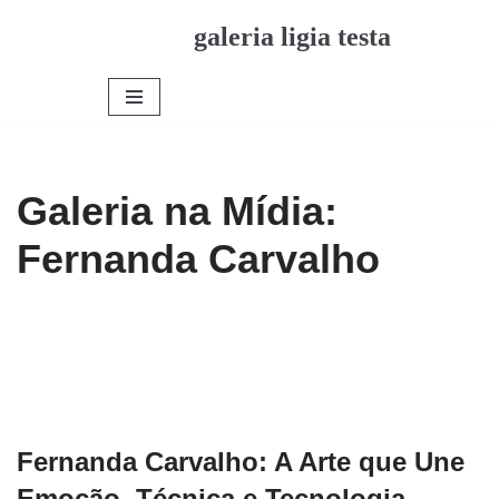
galeria ligia testa
Pular
para
o
conteúdo
Galeria na Mídia:
Fernanda Carvalho
Fernanda Carvalho: A Arte que Une
Emoção, Técnica e Tecnologia