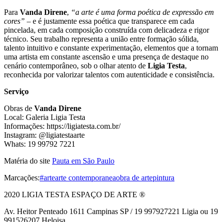
Para
Vanda Direne
,
“a arte é uma forma poética de expressão em
cores”
– e é justamente essa poética que transparece em cada
pincelada, em cada composição construída com delicadeza e rigor
técnico. Seu trabalho representa a união entre formação sólida,
talento intuitivo e constante experimentação, elementos que a tornam
uma artista em constante ascensão e uma presença de destaque no
cenário contemporâneo, sob o olhar atento de
Ligia Testa
,
reconhecida por valorizar talentos com autenticidade e consistência.
Serviço
Obras de
Vanda Direne
Local: Galeria Ligia Testa
Informações: https://ligiatesta.com.br/
Instagram: @ligiatestaarte
Whats: 19 99792 7221
Matéria do site
Pauta em São Paulo
Marcações:
#arte
arte contemporanea
obra de arte
pintura
2020 LIGIA TESTA ESPAÇO DE ARTE ®
Av. Heitor Penteado 1611 Campinas SP / 19 997927221 Ligia ou 19
991526207 Heloisa