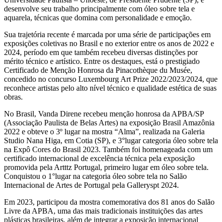
desenvolve seu trabalho principalmente com óleo sobre tela e
aquarela, técnicas que domina com personalidade e emoção.
Sua trajetória recente é marcada por uma série de participações em
exposições coletivas no Brasil e no exterior entre os anos de 2022 e
2024, período em que também recebeu diversas distinções por
mérito técnico e artístico. Entre os destaques, está o prestigiado
Certificado de Menção Honrosa da Pinacothèque du Musée,
concedido no concurso Luxembourg Art Prize 2022/2023/2024, que
reconhece artistas pelo alto nível técnico e qualidade estética de suas
obras.
No Brasil, Vanda Direne recebeu menção honrosa da APBA/SP
(Associação Paulista de Belas Artes) na exposição Brasil Amazônia
2022 e obteve o 3º lugar na mostra “Alma”, realizada na Galeria
Studio Nana Higa, em Cotia (SP), e 3°lugar categoria óleo sobre tela
na Expô Cores do Brasil 2023. Também foi homenageada com um
certificado internacional de excelência técnica pela exposição
promovida pela Artttz Portugal, primeiro lugar em óleo sobre tela.
Conquistou o 1°lugar na categoria óleo sobre tela no Salão
Internacional de Artes de Portugal pela Galleryspt 2024.
Em 2023, participou da mostra comemorativa dos 81 anos do Salão
Livre da APBA, uma das mais tradicionais instituições das artes
plásticas brasileiras, além de integrar a exposição internacional