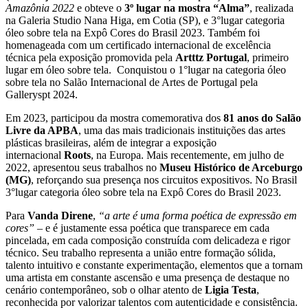
Amazônia 2022
e obteve o
3º lugar na mostra “Alma”
, realizada
na Galeria Studio Nana Higa, em Cotia (SP), e 3°lugar categoria
óleo sobre tela na Expô Cores do Brasil 2023. Também foi
homenageada com um certificado internacional de excelência
técnica pela exposição promovida pela
Artttz Portugal
, primeiro
lugar em óleo sobre tela. Conquistou o 1°lugar na categoria óleo
sobre tela no Salão Internacional de Artes de Portugal pela
Galleryspt 2024.
Em 2023, participou da mostra comemorativa dos
81 anos do Salão
Livre da APBA
, uma das mais tradicionais instituições das artes
plásticas brasileiras, além de integrar a exposição
internacional
Roots
, na Europa. Mais recentemente, em julho de
2022, apresentou seus trabalhos no
Museu Histórico de Arceburgo
(MG)
, reforçando sua presença nos circuitos expositivos. No Brasil
3°lugar categoria óleo sobre tela na Expô Cores do Brasil 2023.
Para
Vanda Direne
,
“a arte é uma forma poética de expressão em
cores”
– e é justamente essa poética que transparece em cada
pincelada, em cada composição construída com delicadeza e rigor
técnico. Seu trabalho representa a união entre formação sólida,
talento intuitivo e constante experimentação, elementos que a tornam
uma artista em constante ascensão e uma presença de destaque no
cenário contemporâneo, sob o olhar atento de
Ligia Testa
,
reconhecida por valorizar talentos com autenticidade e consistência.