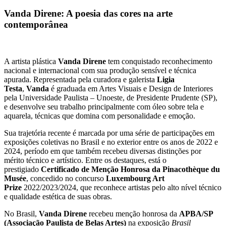
Vanda Direne: A poesia das cores na arte
contemporânea
A artista plástica
Vanda Direne
tem conquistado reconhecimento
nacional e internacional com sua produção sensível e técnica
apurada. Representada pela curadora e galerista
Ligia
Testa
,
Vanda
é graduada em Artes Visuais e Design de Interiores
pela Universidade Paulista – Unoeste, de Presidente Prudente (SP),
e desenvolve seu trabalho principalmente com óleo sobre tela e
aquarela, técnicas que domina com personalidade e emoção.
Sua trajetória recente é marcada por uma série de participações em
exposições coletivas no Brasil e no exterior entre os anos de 2022 e
2024, período em que também recebeu diversas distinções por
mérito técnico e artístico. Entre os destaques, está o
prestigiado
Certificado de Menção Honrosa da Pinacothèque du
Musée
, concedido no concurso
Luxembourg Art
Prize
2022/2023/2024, que reconhece artistas pelo alto nível técnico
e qualidade estética de suas obras.
No Brasil,
Vanda Direne
recebeu menção honrosa da
APBA/SP
(Associação Paulista de Belas Artes)
na exposição
Brasil