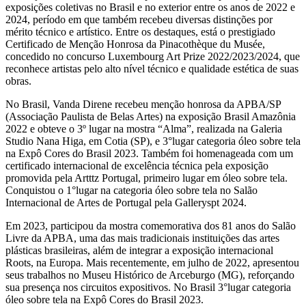
exposições coletivas no Brasil e no exterior entre os anos de 2022 e
2024, período em que também recebeu diversas distinções por
mérito técnico e artístico. Entre os destaques, está o prestigiado
Certificado de Menção Honrosa da Pinacothèque du Musée,
concedido no concurso Luxembourg Art Prize 2022/2023/2024, que
reconhece artistas pelo alto nível técnico e qualidade estética de suas
obras.
No Brasil, Vanda Direne recebeu menção honrosa da APBA/SP
(Associação Paulista de Belas Artes) na exposição Brasil Amazônia
2022 e obteve o 3º lugar na mostra “Alma”, realizada na Galeria
Studio Nana Higa, em Cotia (SP), e 3°lugar categoria óleo sobre tela
na Expô Cores do Brasil 2023. Também foi homenageada com um
certificado internacional de excelência técnica pela exposição
promovida pela Artttz Portugal, primeiro lugar em óleo sobre tela.
Conquistou o 1°lugar na categoria óleo sobre tela no Salão
Internacional de Artes de Portugal pela Galleryspt 2024.
Em 2023, participou da mostra comemorativa dos 81 anos do Salão
Livre da APBA, uma das mais tradicionais instituições das artes
plásticas brasileiras, além de integrar a exposição internacional
Roots, na Europa. Mais recentemente, em julho de 2022, apresentou
seus trabalhos no Museu Histórico de Arceburgo (MG), reforçando
sua presença nos circuitos expositivos. No Brasil 3°lugar categoria
óleo sobre tela na Expô Cores do Brasil 2023.