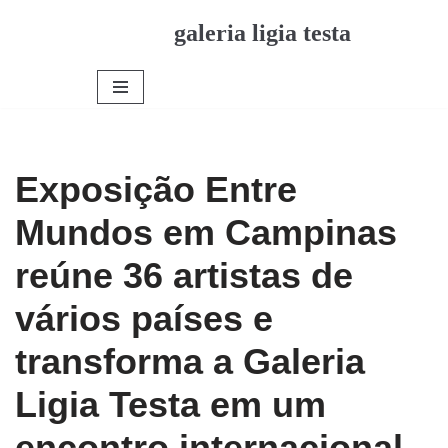
galeria ligia testa
Pular
para
o
conteúdo
Exposição Entre
Mundos em Campinas
reúne 36 artistas de
vários países e
transforma a Galeria
Ligia Testa em um
encontro internacional