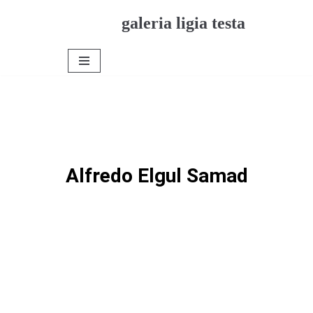
galeria ligia testa
Pular
para
o
conteúdo
Alfredo Elgul Samad