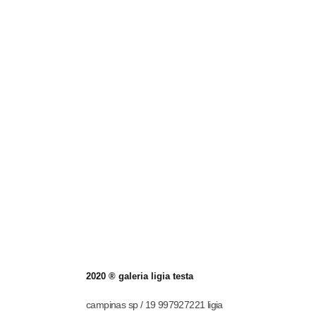
2020 ® galeria ligia testa
campinas sp / 19 997927221 ligia