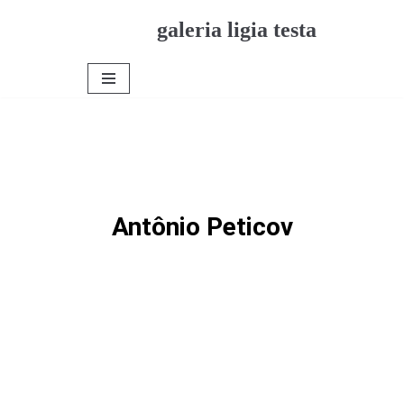
galeria ligia testa
Pular
para
o
conteúdo
Antônio Peticov