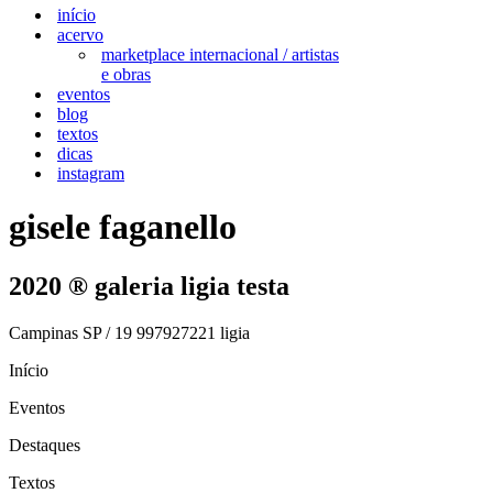
início
acervo
marketplace internacional / artistas
e obras
eventos
blog
textos
dicas
instagram
gisele faganello
2020 ® galeria ligia testa
Campinas SP / 19 997927221 ligia
Início
Eventos
Destaques
Textos