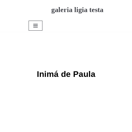
galeria ligia testa
Pular
para
o
conteúdo
Inimá de Paula