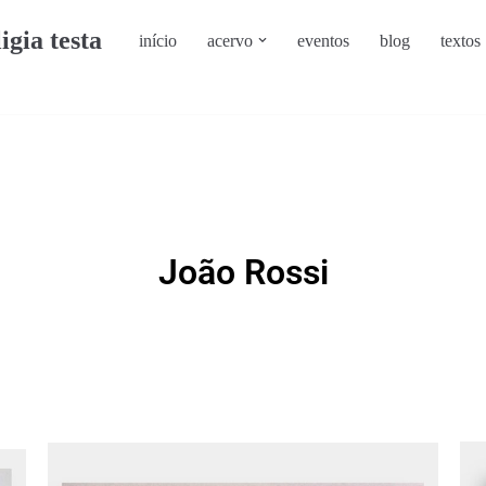
ligia testa
início
acervo
eventos
blog
textos
João Rossi