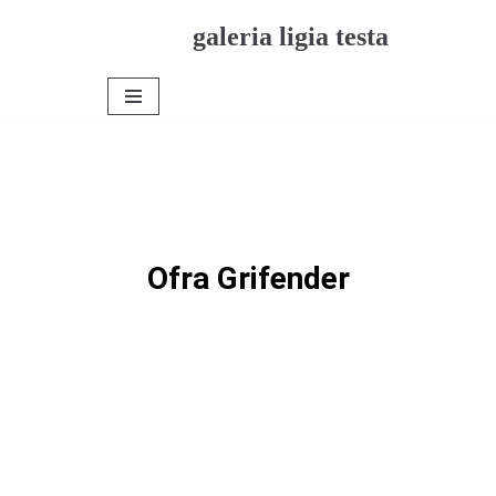
galeria ligia testa
Pular
para
o
conteúdo
Ofra Grifender