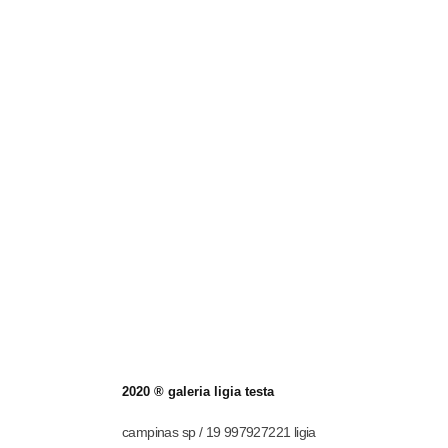
2020 ® galeria ligia testa
campinas sp / 19 997927221 ligia