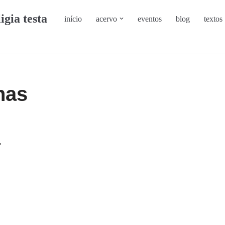
ligia testa
início
acervo
eventos
blog
textos
nas
a