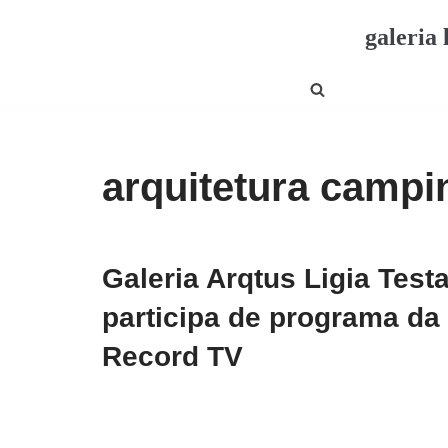
galeria 
Pular
para
o
conteúdo
arquitetura campi
Galeria Arqtus Ligia Test
participa de programa da
Record TV