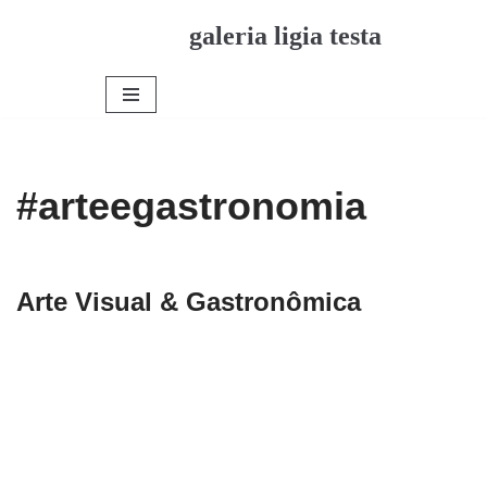
galeria ligia testa
Pular
para
o
conteúdo
#arteegastronomia
Arte Visual & Gastronômica