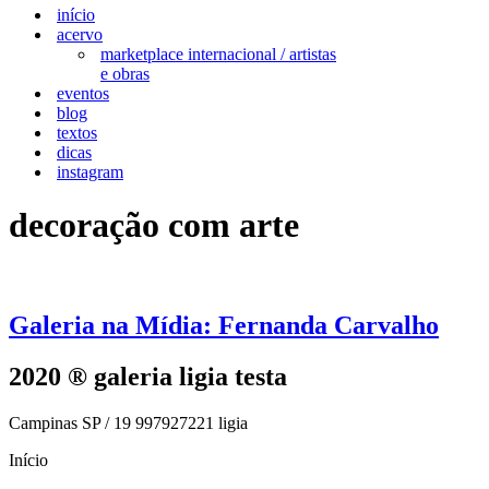
início
acervo
marketplace internacional / artistas
e obras
eventos
blog
textos
dicas
instagram
decoração com arte
Galeria na Mídia: Fernanda Carvalho
2020 ® galeria ligia testa
Campinas SP / 19 997927221 ligia
Início