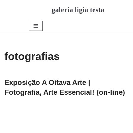
galeria ligia testa
Pular
para
o
conteúdo
fotografias
Exposição A Oitava Arte |
Fotografia, Arte Essencial! (on-line)