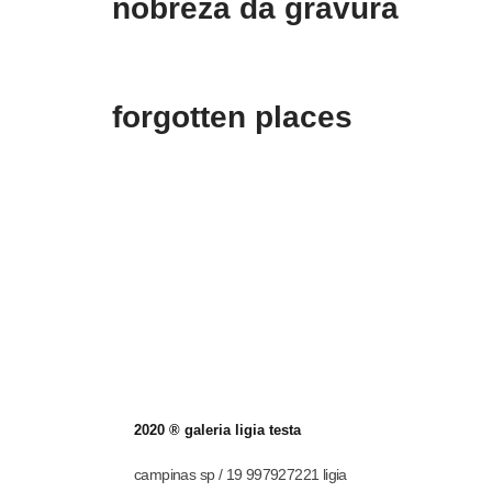
nobreza da gravura
forgotten places
2020 ® galeria ligia testa
campinas sp / 19 997927221 ligia