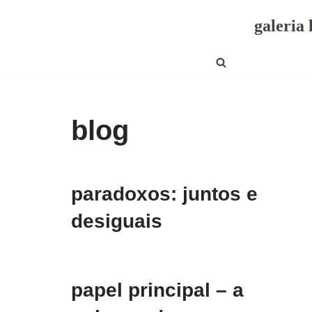
galeria 
Pular
para
o
conteúdo
blog
paradoxos: juntos e
desiguais
papel principal – a