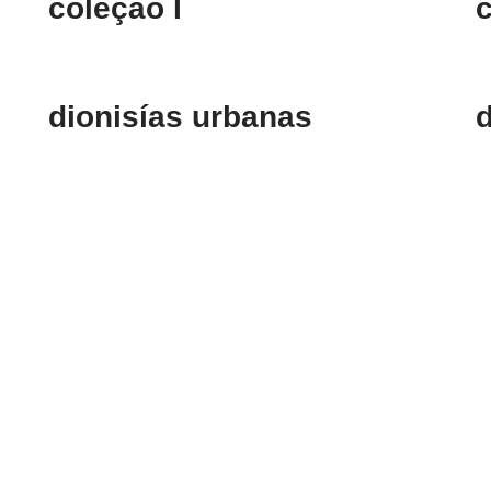
coleção I
c
dionisías urbanas